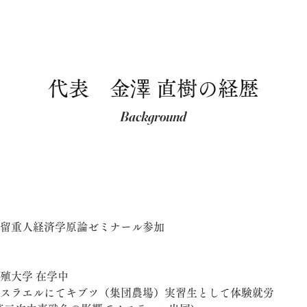
代表 金澤 直樹の経歴
Background
留重人経済学原論ゼミナール参加
殖大学 在学中
スラエルにてキブツ（集団農場）実習生として体験就労