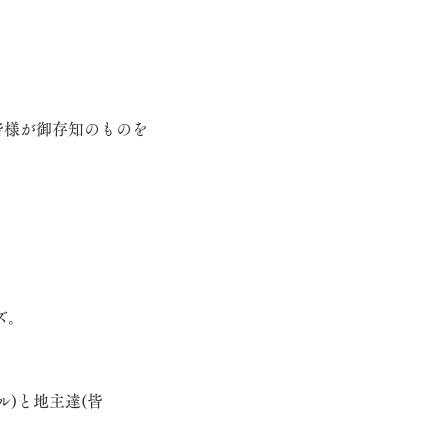
皆様が御存知のものを
ズ。
)と地主達(皆