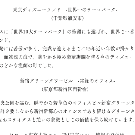
東京ディズニーランド -世界一のテーマパーク-
(千葉県浦安市)
スに「世界10大テーマパーク」の筆頭にも選ばれ、世界で一
ンド。
発には苦労が多く、完成を迎えるまでに15年近い年数が掛かり
一面遠浅の海で、華やかさ極め豪華絢爛を誇る今のディズニー
のどかな漁師の町でした。
新宿グリーンタワービル -常緑のオフィス-
(東京都新宿区西新宿)
央公園を臨む、鮮やかな若草色のオフィスビル新宿グリーンタ
群を要しながら新宿新都心のオアシスであり続けるグリーンタ
なおステイタスと憩いの象徴としての価値を保ち続けています