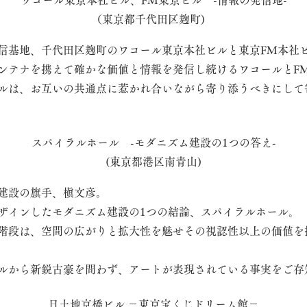
ワコール東京本社ビル、FM東京ビル -情報の発信地-
（東京都千代田区麹町)
信基地、千代田区麹町のワコール東京本社ビルと東京FM本社
ンテナを携えて確かな価値と情報を発信し続けるワコールとF
ルは、お互いの共通点に惹かれ合いながら寄り添うべきにして
スパイラルホール -モダニズム建設の1つの答え-
(東京都港区南青山)
建設の旗手、槇文彦。
ザインしたモダニズム建設の1つの結論、スパイラルホール。
階段は、空間の広がりと拡大性を魅せその視認性以上の価値を
ルから新鋭古豪を問わず、アートが表現されている事実をご存
日土地京橋ビル －東京宝くじドリーム館－