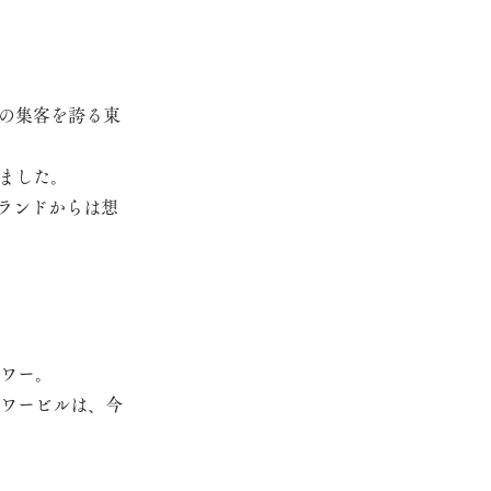
番の集客を誇る東
ました。
ランドからは想
ワー。
ワービルは、今
。